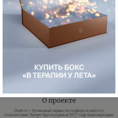
удобной. Вместе с «Ответ» вы можете с легкостью
подобрать специалиста себе по душе и получить
индивидуальную оnline-консультацию из любой точки
мира или прийти на личную встречу в Москве и Санкт-
Петербурге.
Записаться на консультацию
О проекте
Otvet.co
— бутиковый сервис по подбору и работе с
психологами. Проект был основан в 2017 году практикующим