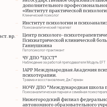
Негосударственное образовательно
—
дополнительного профессионально
«Институт практической психологи
Клинический психолог
Институт психологии и психоанализ
—
Психоаналитический терапевт
Центр психолого-психотерапевтич
аст. вр.
—
Психиатрической клинической боль
Ганнушкина
Патопсихолог-практикант
ЧУ ДПО "ЦССТ"
—
Наблюдение за работой преподавателя Модуль EFT
IAPP Международная Академия пси
—
психотерапии.
Травма и восстановление, Дж.Герман
НОЧУ ДПО "Международная школа 
—
Психоаналитическая парная и семейная психотерап
Нижегородский филиал федерально
—
автономного образовательного уч