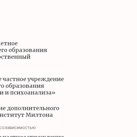
жетное
го образования
арственный
е частное учреждение
го образования
и и психоанализа»
ие дополнительного
Институт Милтона
и созависимостью