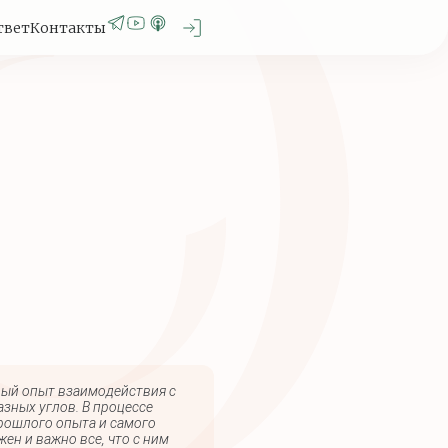
твет
Контакты
вый опыт взаимодействия с
азных углов. В процессе
прошлого опыта и самого
жен и важно все, что с ним