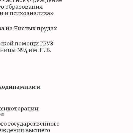
е частное учреждение
го образования
и и психоанализа»
а на Чистых прудах
еской помощи ГБУЗ
ницы №4 им. П. Б.
ходинамики и
психотерапии
ия
го государственного
реждения высшего