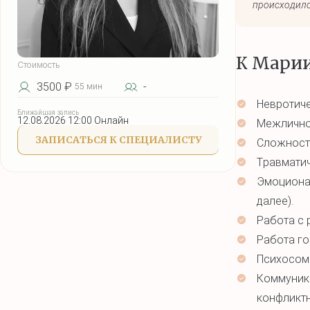
происходило
К Марии
Стоимость
3500 ₽
-
55 мин
Невротиче
Ближайшая запись
12.08.2026 12:00 Онлайн
Межлично
ЗАПИСАТЬСЯ К СПЕЦИАЛИСТУ
Сложности
Травматич
Эмоционал
далее).
Работа с 
Работа го
Психосом
Коммуника
конфликтн