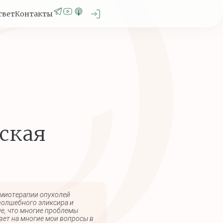
твет
Контакты
ская
имиотерапии опухолей
волшебного эликсира и
ие, что многие проблемы
вет на многие мои вопросы в