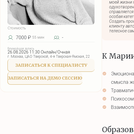
моей жизни 
одухотворен
справляется
особая катег
Создать прос
клиенту авто
Стоимость
телесное са
7000 ₽
-
55 мин
Ближайшая запись
26.08.2026 11:30 Онлайн/Очная
К Марии
г. Москва, ЦАО Тверской, 4-я Тверская-Ямская, 22
ЗАПИСАТЬСЯ К СПЕЦИАЛИСТУ
Эмоционал
ЗАПИСАТЬСЯ НА ДЕМО СЕССИЮ
смысла жи
Травматич
Психосом
Взаимоотн
Образов