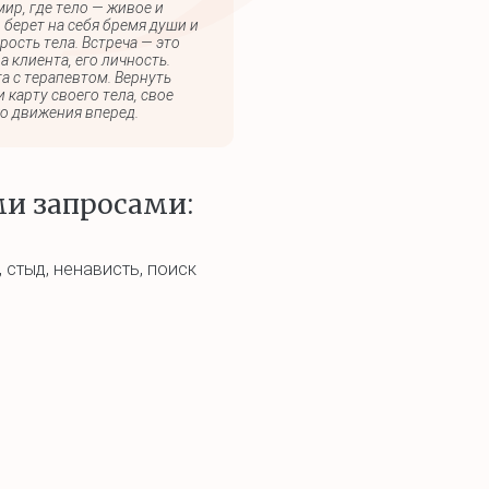
ир, где тело — живое и
 берет на себя бремя души и
ость тела. Встреча — это
 клиента, его личность.
та с терапевтом. Вернуть
 карту своего тела, свое
го движения вперед.
и запросами:
 стыд, ненависть, поиск