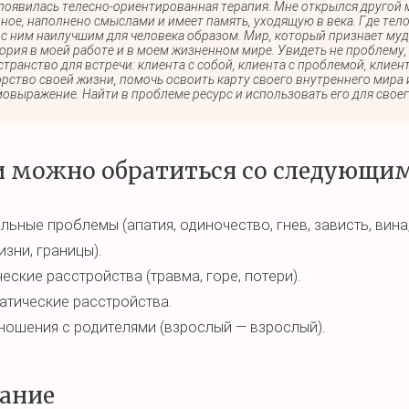
появилась телесно-ориентированная терапия. Мне открылся другой м
ное, наполнено смыслами и имеет память, уходящую в века. Где тело
 с ним наилучшим для человека образом. Мир, который признает мудр
ория в моей работе и в моем жизненном мире. Увидеть не проблему, а
транство для встречи: клиента с собой, клиента с проблемой, клиен
рство своей жизни, помочь освоить карту своего внутреннего мира и
мовыражение. Найти в проблеме ресурс и использовать его для свое
 можно обратиться со следующим
ьные проблемы (апатия, одиночество, гнев, зависть, вина,
зни, границы).
еские расстройства (травма, горе, потери).
атические расстройства.
ошения с родителями (взрослый — взрослый).
ание