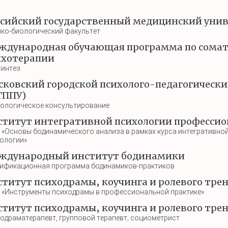
ссийский государственный медицинский унив
ко-биологический факультет
ждународная обучающая программа по сомат
ихотерапии
интез
сковский городской психолого-педагогическ
ГППУ)
ологическое консультирование
ститут интегративной психологии профессио
 «Основы бодинамического анализа в рамках курса интегративно
ологии»
ждународный институт бодинамики
ификационная программа бодинамиков-практиков
ститут психодрамы, коучинга и ролевого тре
 «Инструменты психодрамы в профессиональной практике»
ститут психодрамы, коучинга и ролевого тре
одраматерапевт, групповой терапевт, социометрист