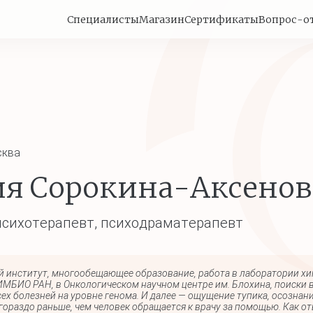
Специалисты
Магазин
Сертификаты
Вопрос-о
ква
я Сорокина-Аксенов
психотерапевт, психодраматерапевт
 институт, многообещающее образование, работа в лаборатории х
ИМБИО РАН, в Онкологическом научном центре им. Блохина, поиски 
сех болезней на уровне генома. И далее — ощущение тупика, осознан
гораздо раньше, чем человек обращается к врачу за помощью. Как от