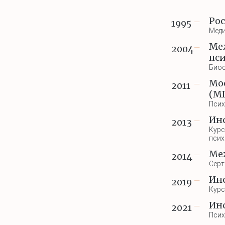
Ро
1995
—
Меди
Ме
2004
—
пс
Биос
Мо
2011
—
(М
Псих
Ин
2013
—
Курс
псих
Ме
2014
—
Серт
Ин
2019
—
Курс
Ин
2021
—
Псих