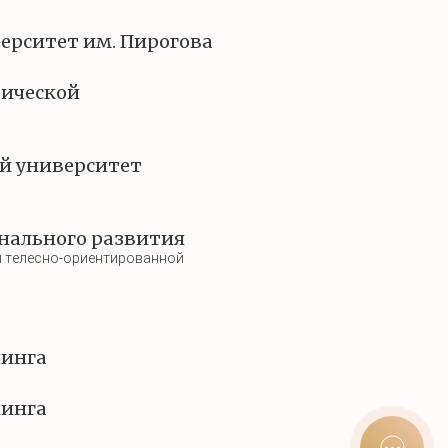
ерситет им. Пирогова
ической
ий университет
нального развития
й телесно-ориентированной
нинга
нинга