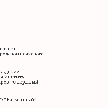
ысшего
родской психолого-
реждение
ия Институт
дров “Открытый
СО “Басманный”