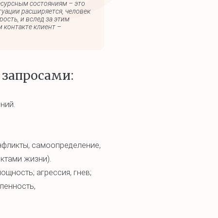
есурсным состояниям – это
туации расширяется, человек
ость, и вслед за этим
м контакте клиент –
 запросами:
ний.
фликты, самоопределение,
ктами жизни).
щность; агрессия, гнев;
вленность,