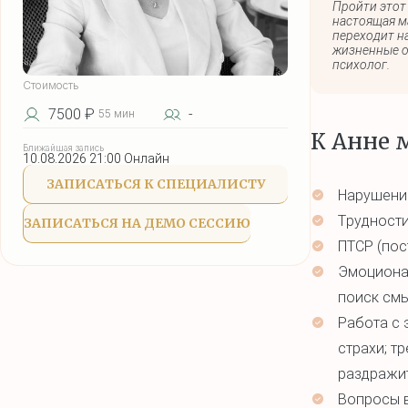
Пройти этот
настоящая м
переходит на
жизненные о
психолог.
Стоимость
7500 ₽
-
55 мин
К Анне 
Ближайшая запись
10.08.2026 21:00 Онлайн
ЗАПИСАТЬСЯ К СПЕЦИАЛИСТУ
Нарушение
Трудности
ЗАПИСАТЬСЯ НА ДЕМО СЕССИЮ
ПТСР (пос
Эмоциона
поиск смы
Работа с 
страхи; т
раздражит
Вопросы в