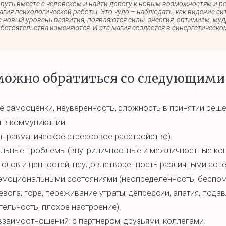
 путь вместе с человеком и найти дорогу к новым возможностям и р
агия психологической работы. Это чудо – наблюдать, как видение си
 новый уровень развития, появляются силы, энергия, оптимизм, мудр
бстоятельства изменяются. И эта магия создается в синергетическо
можно обратиться со следующими
 самооценки, неуверенность, сложность в принятии реше
 в коммуникации.
ттравматическое стрессовое расстройство).
льные проблемы (внутриличностные и межличностные кон
слов и ценностей, неудовлетворенность различными аспе
эмоциональными состояниями (неопределенность, беспомо
ревога; горе, переживание утраты; депрессии, апатия, пода
ельность, плохое настроение).
заимоотношений: с партнером, друзьями, коллегами.