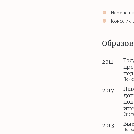
Измена па
Конфликты
Образов
Гос
2011
—
про
пед
Псих
Нег
2017
—
доп
пов
инс
Сист
Выс
2013
—
Псих