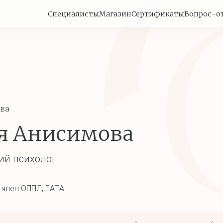
Специалисты
Магазин
Сертификаты
Вопрос-о
ва
я Анисимова
ий психолог
член ОППЛ, EATA