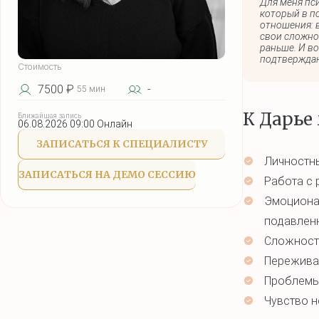
Для меня пс
который в п
отношения: в
свои сложно
раньше. И в
подтверждаю
Стоимость
7500 ₽
-
55 мин
К Дарье
Ближайшая запись
06.08.2026 09:00 Онлайн
ЗАПИСАТЬСЯ К СПЕЦИАЛИСТУ
Личностны
ЗАПИСАТЬСЯ НА ДЕМО СЕССИЮ
Работа с 
Эмоционал
подавленн
Сложности
Переживан
Проблемы
Чувство 