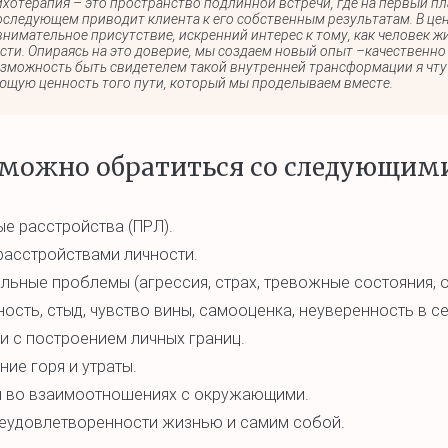
ихотерапия – это пространство подлинной встречи, где на первый пл
оследующем приводит клиента к его собственным результатам. В цен
нимательное присутствие, искренний интерес к тому, как человек жи
сти. Опираясь на это доверие, мы создаем новый опыт –качественно 
озможность быть свидетелем такой внутренней трансформации я чту
щую ценность того пути, который мы проделываем вместе.
 можно обратиться со следующими
е расстройства (ПРЛ).
расстройствами личности.
ьные проблемы (агрессия, страх, тревожные состояния, 
ость, стыд, чувство вины, самооценка, неуверенность в се
 с построением личных границ.
ие горя и утраты.
 во взаимоотношениях с окружающими.
неудовлетворенности жизнью и самим собой.