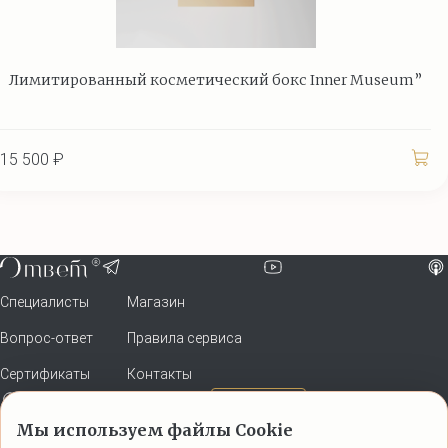
Лимитированный косметический бокс Inner Museum”
15 500 ₽
Специалисты
Магазин
Вопрос-ответ
Правила сервиса
Сертификаты
Контакты
4-ая Тверская-Ямская ул., 22
Схема проезда
Адрес приема уточняйте в личном кабинете после оплаты.
Мы используем файлы Cookie
По всем вопросам