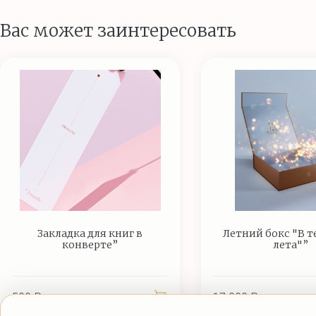
Вас может заинтересовать
Закладка для книг в
Летний бокс "В т
конверте”
лета"”
500 ₽
17 000 ₽