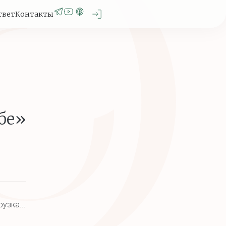
твет
Контакты
бе»
рузка...